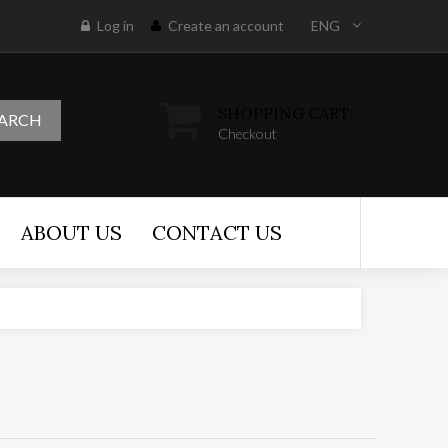
Log in
Create an account
ENG
SHOPPING CART:
EARCH
Checkout
ABOUT US
CONTACT US