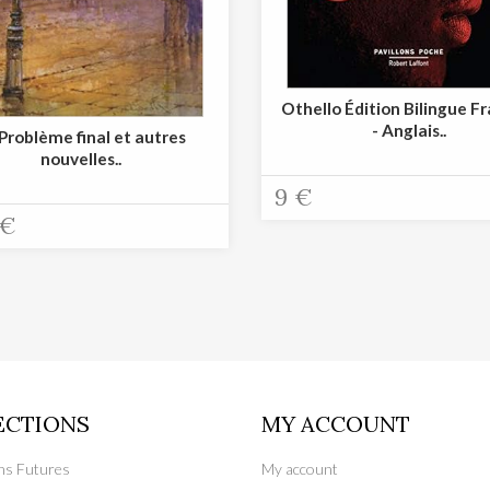
Othello Édition Bilingue F
- Anglais..
Problème final et autres
nouvelles..
9 €
 €
ECTIONS
MY ACCOUNT
ons Futures
My account