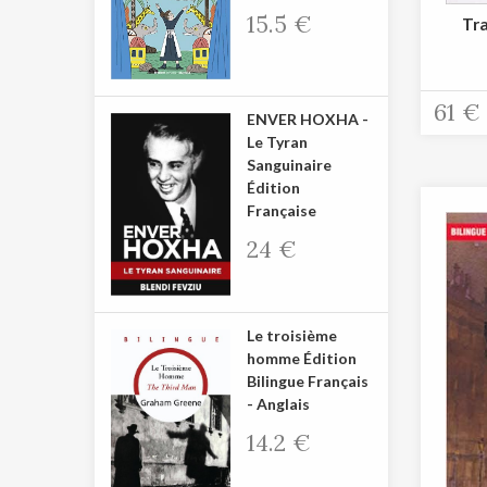
15.5 €
Tra
61 €
ENVER HOXHA -
Le Tyran
Sanguinaire
Édition
Française
24 €
Le troisième
homme Édition
Bilingue Français
- Anglais
14.2 €