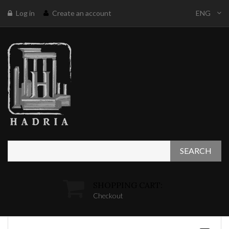
Log in
Create an account
ENG
SEARCH
SHOPPING CART:
Checkout