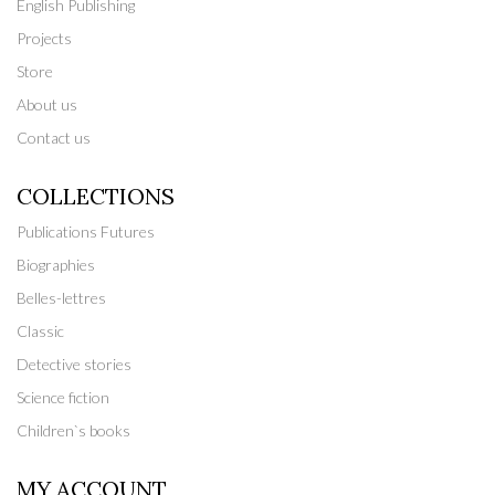
English Publishing
Projects
Store
About us
Contact us
COLLECTIONS
Publications Futures
Biographies
Belles-lettres
Classic
Detective stories
Science fiction
Children`s books
MY ACCOUNT