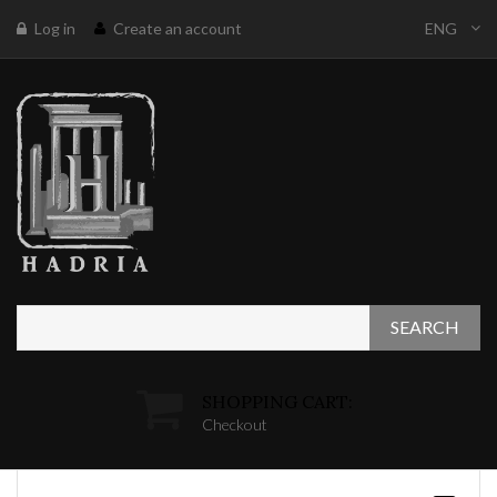
Log in
Create an account
ENG
SEARCH
SHOPPING CART:
Checkout